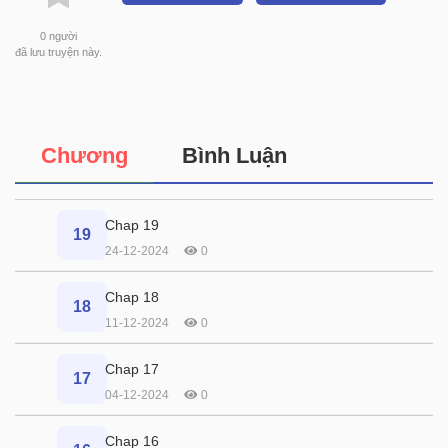
0
người
đã lưu truyện này.
Chương
Bình Luận
Chap 19
19
24-12-2024
0
Chap 18
18
11-12-2024
0
Chap 17
17
04-12-2024
0
Chap 16