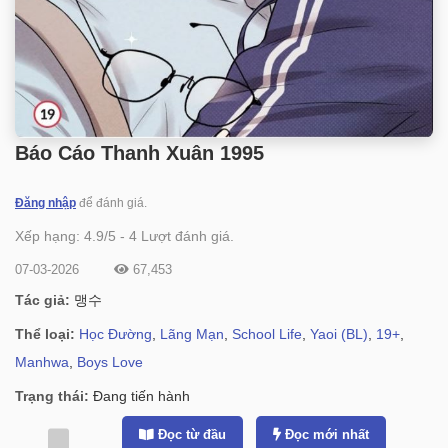
Báo Cáo Thanh Xuân 1995
Đăng nhập
để đánh giá.
Xếp hạng:
4.9
/
5
-
4
Lượt đánh giá.
07-03-2026
67,453
Tác giả:
맹수
Thể loại:
Học Đường
,
Lãng Mạn
,
School Life
,
Yaoi (BL)
,
19+
,
Manhwa
,
Boys Love
Trạng thái:
Đang tiến hành
Đọc từ đầu
Đọc mới nhất