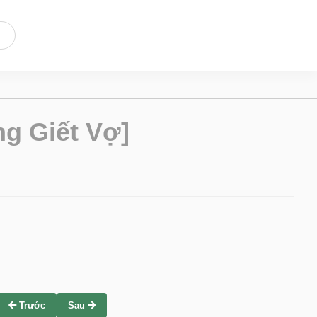
g Giết Vợ]
Trước
Sau