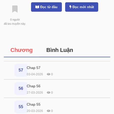
Đọc từ đầu
Đọc mới nhất
0
người
đã lưu truyện này.
Chương
Bình Luận
Chap 57
57
03-04-2026
0
Chap 56
56
27-03-2026
0
Chap 55
55
20-03-2026
0