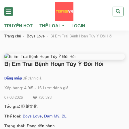
TRUYỆN HOT
THỂ LOẠI
LOGIN
Trang chủ
Boys Love
Bị Em Trai Bệnh Hoạn Tùy Ý Đòi Hỏi
Bị Em Trai Bệnh Hoạn Tùy Ý Đòi Hỏi
Đăng nhập
để đánh giá.
Xếp hạng:
4.9
/
5
-
16
Lượt đánh giá.
07-03-2026
730,378
Tác giả:
晔越文化
Thể loại:
Boys Love
,
Đam Mỹ
,
BL
Trạng thái:
Đang tiến hành