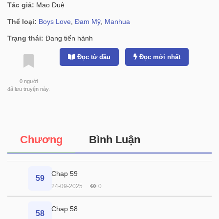
Tác giả:
Mao Duệ
Thể loại:
Boys Love
,
Đam Mỹ
,
Manhua
Trạng thái:
Đang tiến hành
Đọc từ đầu
Đọc mới nhất
0
người
đã lưu truyện này.
Chương
Bình Luận
Chap 59
59
24-09-2025
0
Chap 58
58