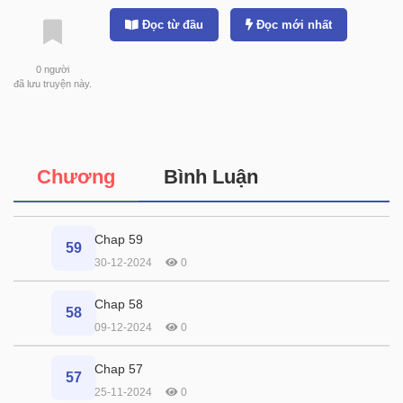
Đọc từ đầu
Đọc mới nhất
0
người
đã lưu truyện này.
Chương
Bình Luận
Chap 59
59
30-12-2024
0
Chap 58
58
09-12-2024
0
Chap 57
57
25-11-2024
0