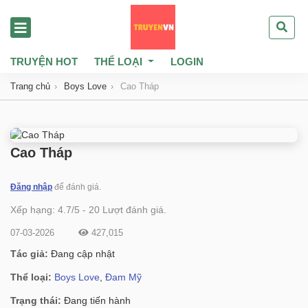
TRUYỆN HOT
THỂ LOẠI
LOGIN
Trang chủ
Boys Love
Cao Tháp
Cao Tháp
Đăng nhập
để đánh giá.
Xếp hạng:
4.7
/
5
-
20
Lượt đánh giá.
07-03-2026
427,015
Tác giả:
Đang cập nhật
Thể loại:
Boys Love
,
Đam Mỹ
Trạng thái:
Đang tiến hành