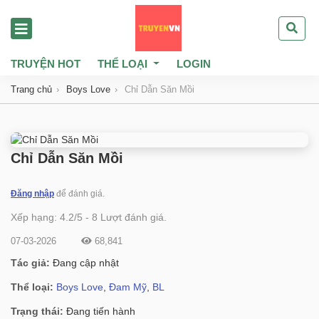
TRUYỆN HOT
THỂ LOẠI
LOGIN
Trang chủ
Boys Love
Chỉ Dẫn Săn Mồi
Chỉ Dẫn Săn Mồi
Đăng nhập
để đánh giá.
Xếp hạng:
4.2
/
5
-
8
Lượt đánh giá.
07-03-2026
68,841
Tác giả:
Đang cập nhật
Thể loại:
Boys Love
,
Đam Mỹ
,
BL
Trạng thái:
Đang tiến hành