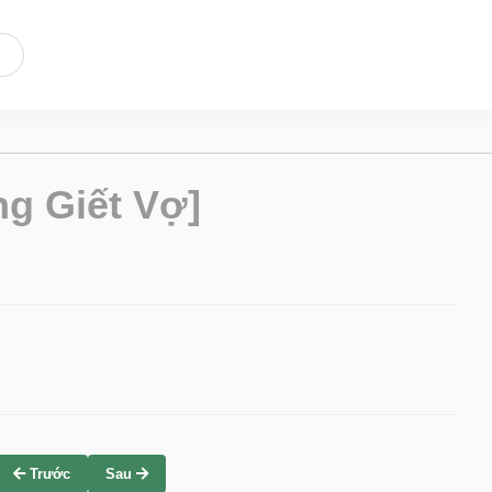
g Giết Vợ]
Trước
Sau