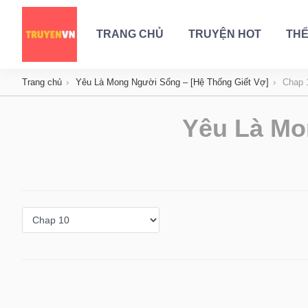
TRANG CHỦ
TRUYỆN HOT
THỂ
Trang chủ
Yêu Là Mong Người Sống – [Hệ Thống Giết Vợ]
Chap 
Yêu Là Mo