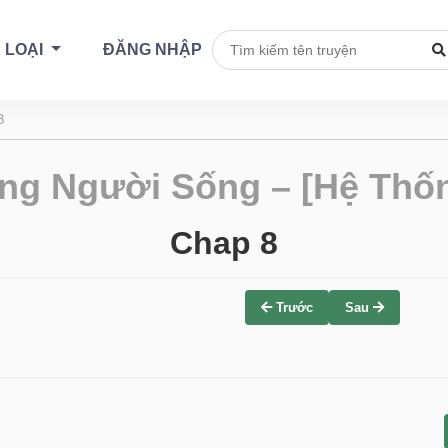
 LOẠI
ĐĂNG NHẬP
8
ng Người Sống – [Hệ Thốn
Chap 8
Trước
Sau