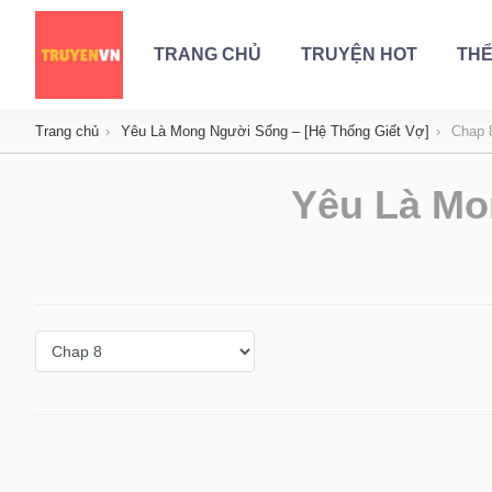
TRANG CHỦ
TRUYỆN HOT
THỂ
Trang chủ
Yêu Là Mong Người Sống – [Hệ Thống Giết Vợ]
Chap 
Yêu Là Mo