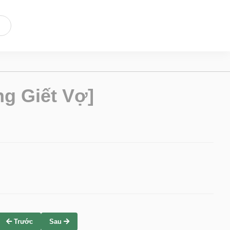
g Giết Vợ]
Trước
Sau