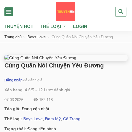
TRUYỆN HOT
THỂ LOẠI
LOGIN
Trang chủ
Boys Love
Cùng Quân Nói Chuyện Yêu Đương
Cùng Quân Nói Chuyện Yêu Đương
Đăng nhập
để đánh giá.
Xếp hạng:
4.6
/
5
-
12
Lượt đánh giá.
07-03-2026
152,118
Tác giả:
Đang cập nhật
Thể loại:
Boys Love
,
Đam Mỹ
,
Cổ Trang
Trạng thái:
Đang tiến hành