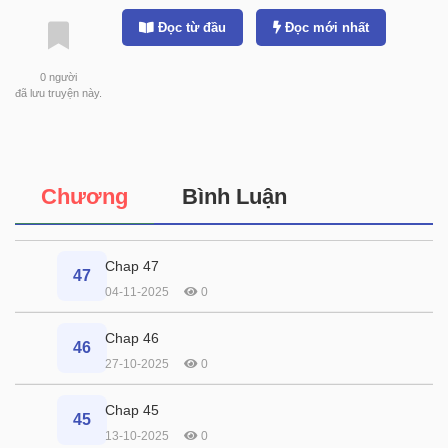
Đọc từ đầu
Đọc mới nhất
0
người
đã lưu truyện này.
Chương
Bình Luận
Chap 47
47
04-11-2025
0
Chap 46
46
27-10-2025
0
Chap 45
45
13-10-2025
0