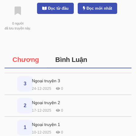
Đọc từ đầu
Đọc mới nhất
0
người
đã lưu truyện này.
Chương
Bình Luận
Ngoại truyện 3
3
24-12-2025
0
Ngoại truyện 2
2
17-12-2025
0
Ngoại truyện 1
1
10-12-2025
0