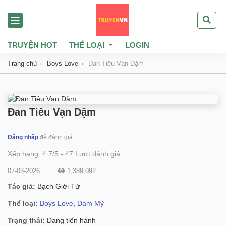
TRUYỆN HOT
THỂ LOẠI
LOGIN
Trang chủ
Boys Love
Đan Tiêu Vạn Dặm
Đan Tiêu Vạn Dặm
Đăng nhập
để đánh giá.
Xếp hạng:
4.7
/
5
-
47
Lượt đánh giá.
07-03-2026
1,389,092
Tác giả:
Bạch Giới Tử
Thể loại:
Boys Love
,
Đam Mỹ
Trạng thái:
Đang tiến hành