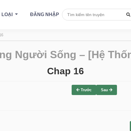
 LOẠI
ĐĂNG NHẬP
16
ng Người Sống – [Hệ Thốn
Chap 16
Trước
Sau