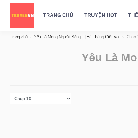
TRANG CHỦ
TRUYỆN HOT
THỂ
Trang chủ
Yêu Là Mong Người Sống – [Hệ Thống Giết Vợ]
Chap 
Yêu Là Mo