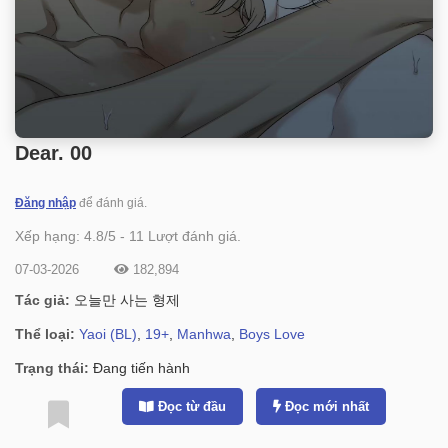
Dear. 00
Đăng nhập
để đánh giá.
Xếp hạng:
4.8
/
5
-
11
Lượt đánh giá.
07-03-2026
182,894
Tác giả:
오늘만 사는 형제
Thể loại:
Yaoi (BL)
,
19+
,
Manhwa
,
Boys Love
Trạng thái:
Đang tiến hành
Đọc từ đầu
Đọc mới nhất