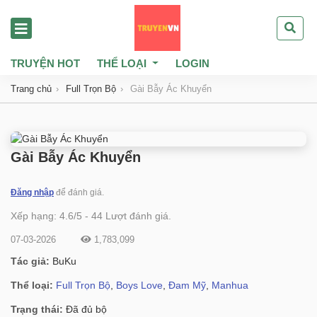
TRUYỆN HOT
THỂ LOẠI
LOGIN
Trang chủ
Full Trọn Bộ
Gài Bẫy Ác Khuyển
Gài Bẫy Ác Khuyển
Đăng nhập
để đánh giá.
Xếp hạng:
4.6
/
5
-
44
Lượt đánh giá.
07-03-2026
1,783,099
Tác giả:
BuKu
Thể loại:
Full Trọn Bộ
,
Boys Love
,
Đam Mỹ
,
Manhua
Trạng thái:
Đã đủ bộ