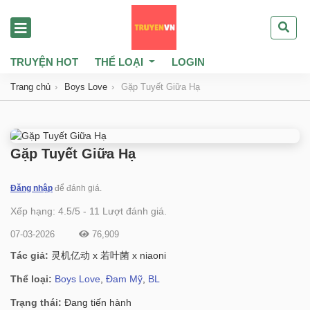
TRUYỆN HOT
THỂ LOẠI
LOGIN
Trang chủ
Boys Love
Gặp Tuyết Giữa Hạ
Gặp Tuyết Giữa Hạ
Đăng nhập
để đánh giá.
Xếp hạng:
4.5
/
5
-
11
Lượt đánh giá.
07-03-2026
76,909
Tác giả:
灵机亿动 x 若叶菌 x niaoni
Thể loại:
Boys Love
,
Đam Mỹ
,
BL
Trạng thái:
Đang tiến hành