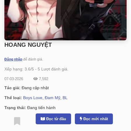
HOANG NGUYỆT
Đăng nhập
để đánh giá.
Xếp hạng:
3.6
/
5
-
5
Lượt đánh giá.
07-03-2026
7,592
Tác giả:
Đang cập nhật
Thể loại:
Boys Love
,
Đam Mỹ
,
BL
Trạng thái:
Đang tiến hành
Đọc từ đầu
Đọc mới nhất