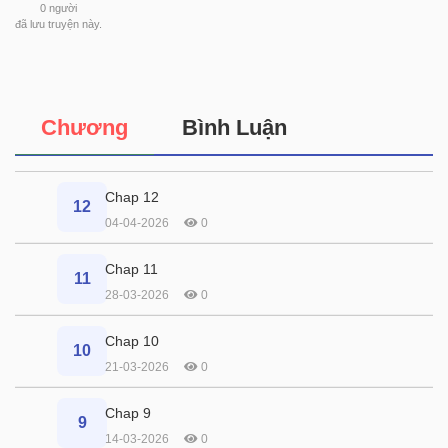
0
người
đã lưu truyện này.
Chương
Bình Luận
Chap 12
12
04-04-2026
0
Chap 11
11
28-03-2026
0
Chap 10
10
21-03-2026
0
Chap 9
9
14-03-2026
0