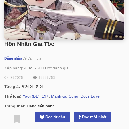
Hôn Nhân Gia Tộc
Đăng nhập
để đánh giá.
Xếp hạng:
4.9
/
5
-
20
Lượt đánh giá.
07-03-2026
1,888,763
Tác giả:
오제이, 키에
Thể loại:
Yaoi (BL)
,
19+
,
Manhwa
,
Sủng
,
Boys Love
Trạng thái:
Đang tiến hành
Đọc từ đầu
Đọc mới nhất