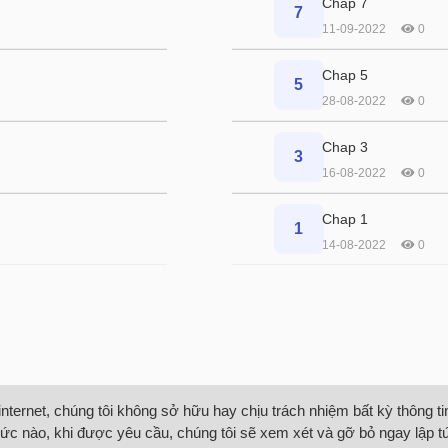
Chap 7
7
11-09-2022
0
Chap 5
5
28-08-2022
0
Chap 3
3
16-08-2022
0
Chap 1
1
14-08-2022
0
internet, chúng tôi không sở hữu hay chịu trách nhiệm bất kỳ thông 
ức nào, khi được yêu cầu, chúng tôi sẽ xem xét và gỡ bỏ ngay lập t