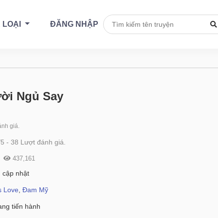
 LOẠI
ĐĂNG NHẬP
ời Ngủ Say
nh giá.
/
5
-
38
Lượt đánh giá.
437,161
 cập nhật
s Love
,
Đam Mỹ
ng tiến hành