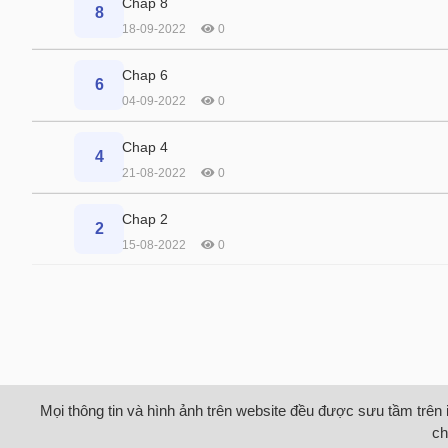
Chap 8
8
18-09-2022
0
Chap 6
6
04-09-2022
0
Chap 4
4
21-08-2022
0
Chap 2
2
15-08-2022
0
Mọi thông tin và hình ảnh trên website đều được sưu tầm trên 
ch