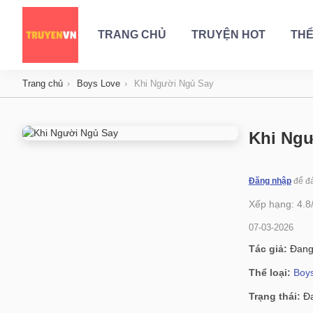
TRANG CHỦ
TRUYỆN HOT
THỂ
Trang chủ
Boys Love
Khi Người Ngủ Say
Khi Ngư
Đăng nhập
để đá
Xếp hạng:
4.8
07-03-2026
Tác giả:
Đang
Thể loại:
Boy
Trạng thái:
Đa