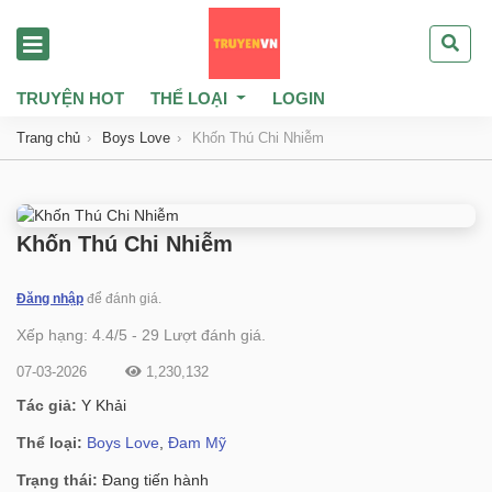
TRUYỆN HOT
THỂ LOẠI
LOGIN
Trang chủ
Boys Love
Khốn Thú Chi Nhiễm
Khốn Thú Chi Nhiễm
Đăng nhập
để đánh giá.
Xếp hạng:
4.4
/
5
-
29
Lượt đánh giá.
07-03-2026
1,230,132
Tác giả:
Y Khải
Thể loại:
Boys Love
,
Đam Mỹ
Trạng thái:
Đang tiến hành