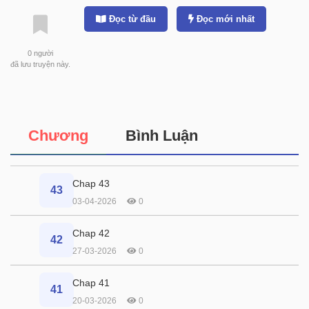
Đọc từ đầu
Đọc mới nhất
0
người
đã lưu truyện này.
Chương
Bình Luận
Chap 43
43
03-04-2026
0
Chap 42
42
27-03-2026
0
Chap 41
41
20-03-2026
0