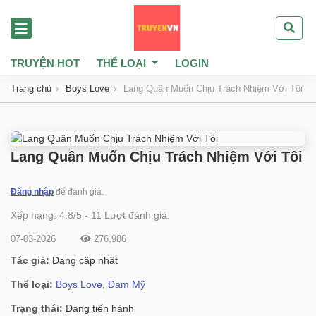
TRUYỆN HOT
THỂ LOẠI
LOGIN
Trang chủ
Boys Love
Lang Quân Muốn Chịu Trách Nhiệm Với Tôi
Lang Quân Muốn Chịu Trách Nhiệm Với Tôi
Đăng nhập
để đánh giá.
Xếp hạng:
4.8
/
5
-
11
Lượt đánh giá.
07-03-2026
276,986
Tác giả:
Đang cập nhật
Thể loại:
Boys Love
,
Đam Mỹ
Trạng thái:
Đang tiến hành