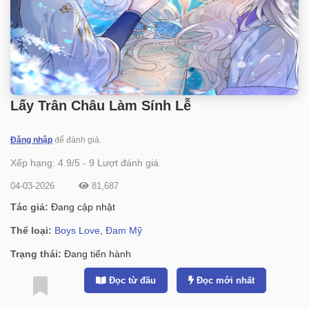
Lấy Trân Châu Làm Sính Lễ
Đăng nhập
để đánh giá.
Xếp hạng:
4.9
/
5
-
9
Lượt đánh giá.
04-03-2026
81,687
Tác giả:
Đang cập nhật
Thể loại:
Boys Love
,
Đam Mỹ
Trạng thái:
Đang tiến hành
Đọc từ đầu
Đọc mới nhất