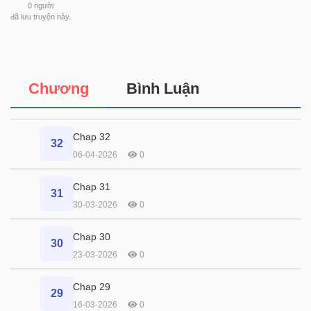
0
người
đã lưu truyện này.
Chương
Bình Luận
Chap 32
32
06-04-2026
0
Chap 31
31
30-03-2026
0
Chap 30
30
23-03-2026
0
Chap 29
29
16-03-2026
0