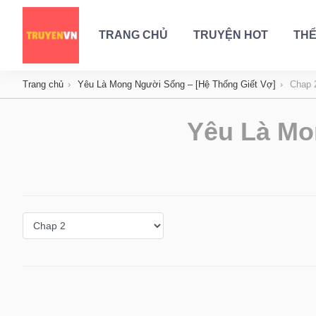
TRANG CHỦ
TRUYỆN HOT
THỂ
Trang chủ
Yêu Là Mong Người Sống – [Hệ Thống Giết Vợ]
Chap 
Yêu Là Mo