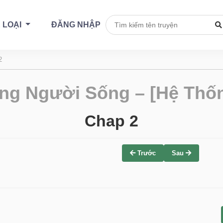
 LOẠI
ĐĂNG NHẬP
2
ng Người Sống – [Hệ Thốn
Chap 2
Trước
Sau