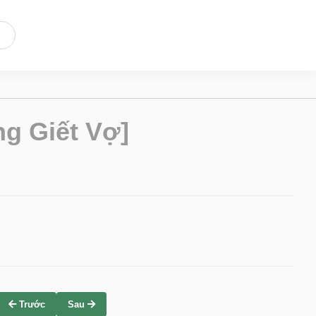
g Giết Vợ]
Trước
Sau