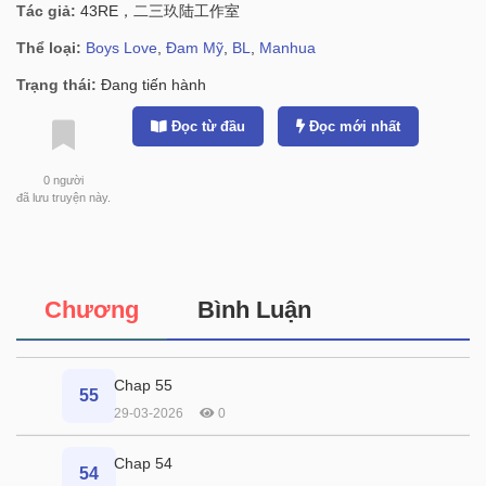
Tác giả:
43RE，二三玖陆工作室
Thể loại:
Boys Love
,
Đam Mỹ
,
BL
,
Manhua
Trạng thái:
Đang tiến hành
Đọc từ đầu
Đọc mới nhất
0
người
đã lưu truyện này.
Chương
Bình Luận
Chap 55
55
29-03-2026
0
Chap 54
54