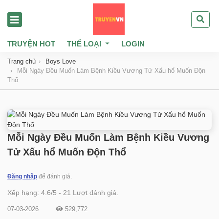
TRUYỆN HOT
THỂ LOẠI
LOGIN
Trang chủ
Boys Love
Mỗi Ngày Đều Muốn Làm Bệnh Kiều Vương Tử Xấu hổ Muốn Độn
Thổ
Mỗi Ngày Đều Muốn Làm Bệnh Kiều Vương
Tử Xấu hổ Muốn Độn Thổ
Đăng nhập
để đánh giá.
Xếp hạng:
4.6
/
5
-
21
Lượt đánh giá.
07-03-2026
529,772