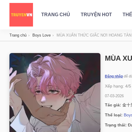
TRANG CHỦ
TRUYỆN HOT
THỂ
Trang chủ
Boys Love
MÙA XUÂN THỨC GIẤC NƠI HOANG TÀN
MÙA XU
Đăng nhập
để đá
Xếp hạng:
4
/
5
07-03-2026
Tác giả:
金十
Thể loại:
Boy
Trạng thái:
Đa