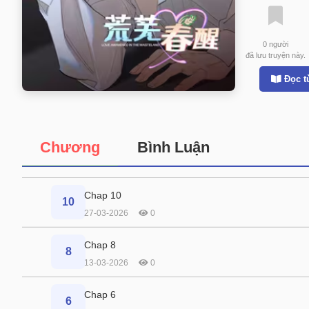
0
người
đã lưu truyện này.
Đọc t
Chương
Bình Luận
Chap 10
10
27-03-2026
0
Chap 8
8
13-03-2026
0
Chap 6
6