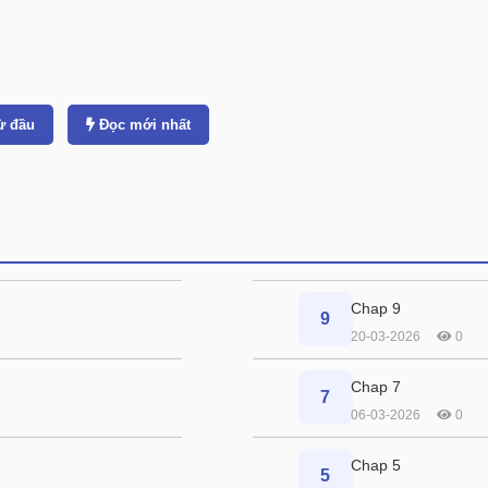
ừ đầu
Đọc mới nhất
Chap 9
9
20-03-2026
0
Chap 7
7
06-03-2026
0
Chap 5
5