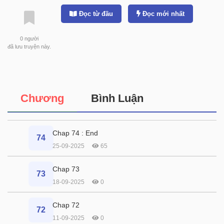
Đọc từ đầu
Đọc mới nhất
0
người
đã lưu truyện này.
Chương
Bình Luận
Chap 74 : End
74
25-09-2025
65
Chap 73
73
18-09-2025
0
Chap 72
72
11-09-2025
0