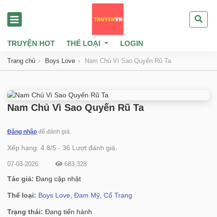
TRUYỆN HOT
THỂ LOẠI
LOGIN
Trang chủ
Boys Love
Nam Chủ Vì Sao Quyến Rũ Ta
Nam Chủ Vì Sao Quyến Rũ Ta
Đăng nhập
để đánh giá.
Xếp hạng:
4.8
/
5
-
36
Lượt đánh giá.
07-03-2026
683,328
Tác giả:
Đang cập nhật
Thể loại:
Boys Love
,
Đam Mỹ
,
Cổ Trang
Trạng thái:
Đang tiến hành