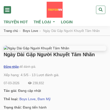
TRUYỆN HOT
THỂ LOẠI
LOGIN
Trang chủ
Boys Love
Ngày Dài Gặp Người Khuyết Tâm Nhãn
Ngày Dài Gặp Người Khuyết Tâm Nhãn
Đăng nhập
để đánh giá.
Xếp hạng:
4.5
/
5
-
13
Lượt đánh giá.
07-03-2026
239,832
Tác giả:
Đang cập nhật
Thể loại:
Boys Love
,
Đam Mỹ
Trạng thái:
Đang tiến hành