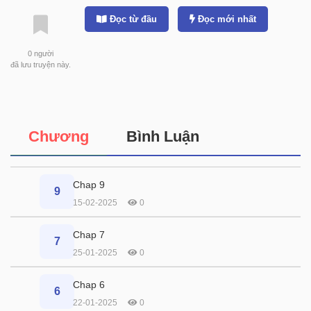
Đọc từ đầu
Đọc mới nhất
0
người
đã lưu truyện này.
Chương
Bình Luận
Chap 9
9
15-02-2025
0
Chap 7
7
25-01-2025
0
Chap 6
6
22-01-2025
0