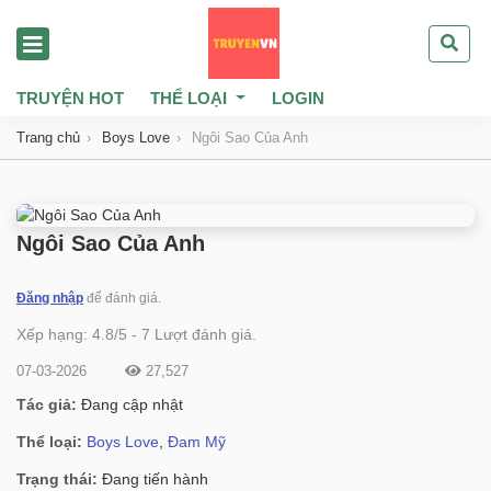
TRUYỆN HOT
THỂ LOẠI
LOGIN
Trang chủ
Boys Love
Ngôi Sao Của Anh
Ngôi Sao Của Anh
Đăng nhập
để đánh giá.
Xếp hạng:
4.8
/
5
-
7
Lượt đánh giá.
07-03-2026
27,527
Tác giả:
Đang cập nhật
Thể loại:
Boys Love
,
Đam Mỹ
Trạng thái:
Đang tiến hành