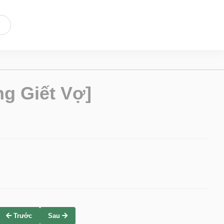
g Giết Vợ]
Trước
Sau