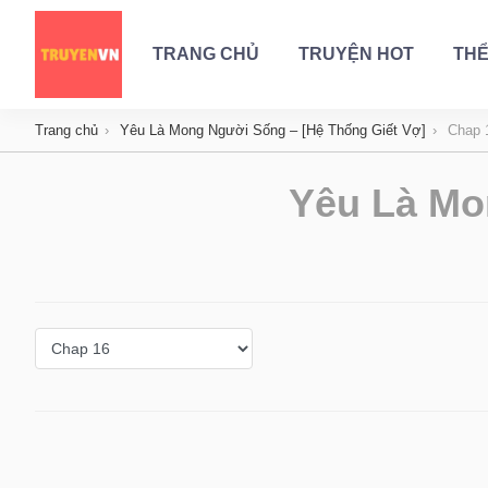
TRANG CHỦ
TRUYỆN HOT
THỂ
Trang chủ
Yêu Là Mong Người Sống – [Hệ Thống Giết Vợ]
Chap 
Yêu Là Mo