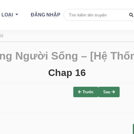
 LOẠI
ĐĂNG NHẬP
16
ng Người Sống – [Hệ Thốn
Chap 16
Trước
Sau