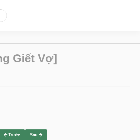
g Giết Vợ]
Trước
Sau