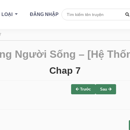
 LOẠI
ĐĂNG NHẬP
7
ng Người Sống – [Hệ Thốn
Chap 7
Trước
Sau