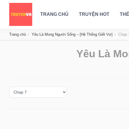
TRANG CHỦ
TRUYỆN HOT
THỂ
Trang chủ
Yêu Là Mong Người Sống – [Hệ Thống Giết Vợ]
Chap 
Yêu Là Mo