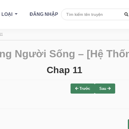
 LOẠI
ĐĂNG NHẬP
11
ng Người Sống – [Hệ Thốn
Chap 11
Trước
Sau