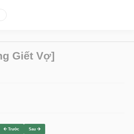
g Giết Vợ]
Trước
Sau