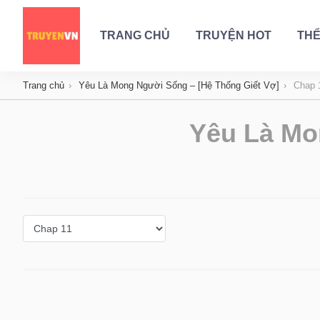
TRANG CHỦ
TRUYỆN HOT
THỂ
Trang chủ
Yêu Là Mong Người Sống – [Hệ Thống Giết Vợ]
Chap 
Yêu Là Mo