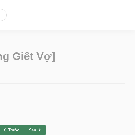
g Giết Vợ]
Trước
Sau