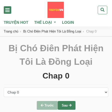
TRUYỆN HOT
THỂ LOẠI
LOGIN
Trang chủ
Bị Chó Điên Phát Hiện Tôi Là Đồng Loại
Chap 0
Bị Chó Điên Phát Hiện
Tôi Là Đồng Loại
Chap 0
Trước
Sau