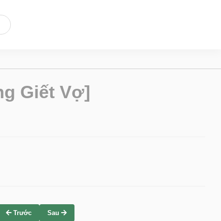
g Giết Vợ]
Trước
Sau