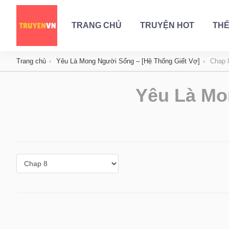
TRANG CHỦ
TRUYỆN HOT
THỂ
Trang chủ
Yêu Là Mong Người Sống – [Hệ Thống Giết Vợ]
Chap 
Yêu Là Mo