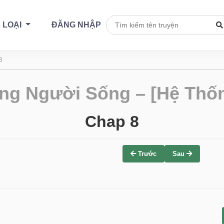
 LOẠI
ĐĂNG NHẬP
8
ng Người Sống – [Hệ Thốn
Chap 8
Trước
Sau