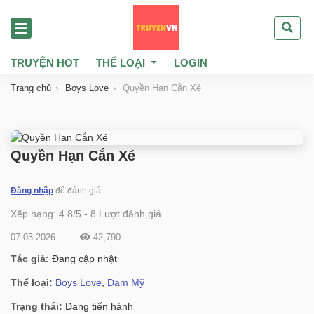
TRUYỆN HOT
THỂ LOẠI
LOGIN
Trang chủ
Boys Love
Quyền Hạn Cắn Xé
Quyền Hạn Cắn Xé
Đăng nhập
để đánh giá.
Xếp hạng:
4.8
/
5
-
8
Lượt đánh giá.
07-03-2026
42,790
Tác giả:
Đang cập nhật
Thể loại:
Boys Love
,
Đam Mỹ
Trạng thái:
Đang tiến hành