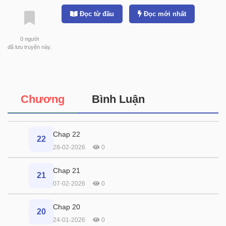
Đọc từ đầu
Đọc mới nhất
0
người
đã lưu truyện này.
Chương
Bình Luận
Chap 22
22
28-02-2026
0
Chap 21
21
07-02-2026
0
Chap 20
20
24-01-2026
0