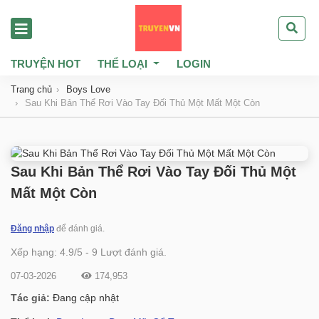
TRUYỆN HOT
THỂ LOẠI
LOGIN
Trang chủ
Boys Love
Sau Khi Bản Thể Rơi Vào Tay Đối Thủ Một Mất Một Còn
Sau Khi Bản Thể Rơi Vào Tay Đối Thủ Một
Mất Một Còn
Đăng nhập
để đánh giá.
Xếp hạng:
4.9
/
5
-
9
Lượt đánh giá.
07-03-2026
174,953
Tác giả:
Đang cập nhật