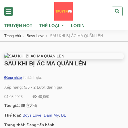
TRUYỆN HOT
THỂ LOẠI
LOGIN
Trang chủ
Boys Love
SAU KHI BỊ ÁC MA QUẤN LÊN
SAU KHI BỊ ÁC MA QUẤN LÊN
Đăng nhập
để đánh giá.
Xếp hạng:
5
/
5
-
2
Lượt đánh giá.
04-03-2026
40,960
Tác giả:
腿毛大仙
Thể loại:
Boys Love
,
Đam Mỹ
,
BL
Trạng thái:
Đang tiến hành