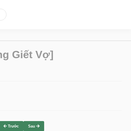
g Giết Vợ]
Trước
Sau