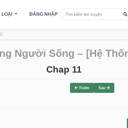
 LOẠI
ĐĂNG NHẬP
11
ng Người Sống – [Hệ Thốn
Chap 11
Trước
Sau