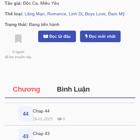
Tác giả:
Độc Ca, Miêu Yêu
Thể loại:
Lãng Mạn
,
Romance
,
Linh Dị
,
Boys Love
,
Đam Mỹ
Trạng thái:
Đang tiến hành
Đọc từ đầu
Đọc mới nhất
0
người
đã lưu truyện này.
Chương
Bình Luận
Chap 44
44
26-01-2025
0
Chap 43
43