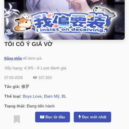
TÔI CỐ Ý GIẢ VỜ
Đăng nhập
để đánh giá.
Xếp hạng:
4.9
/
5
-
8
Lượt đánh giá.
07-03-2026
107,563
Tác giả:
修罗
Thể loại:
Boys Love
,
Đam Mỹ
,
BL
Trạng thái:
Đang tiến hành
Đọc từ đầu
Đọc mới nhất