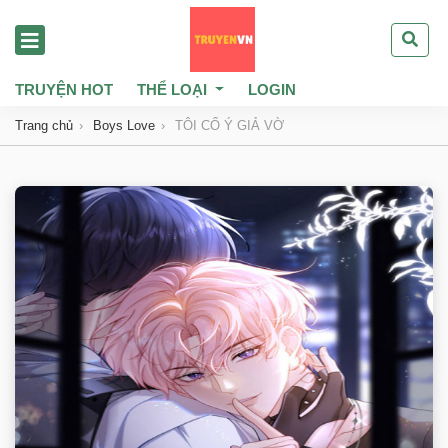
TRUYỆN HOT
THỂ LOẠI
LOGIN
Trang chủ
Boys Love
TÔI CỐ Ý GIẢ VỜ