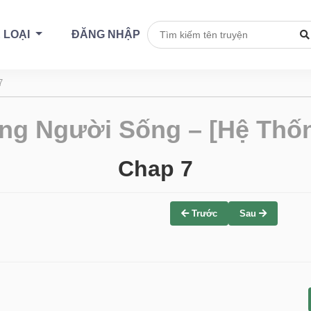
 LOẠI
ĐĂNG NHẬP
7
ng Người Sống – [Hệ Thốn
Chap 7
Trước
Sau