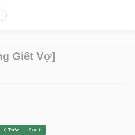
g Giết Vợ]
Trước
Sau