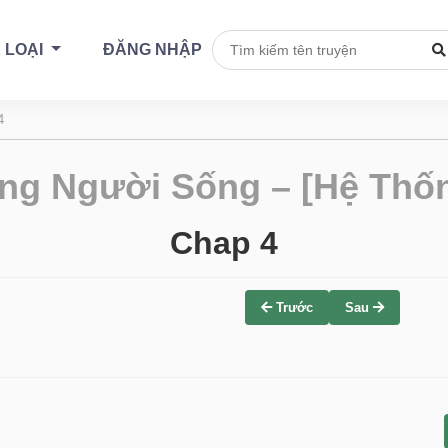
 LOẠI
ĐĂNG NHẬP
4
ng Người Sống – [Hệ Thốn
Chap 4
Trước
Sau