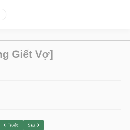
g Giết Vợ]
Trước
Sau