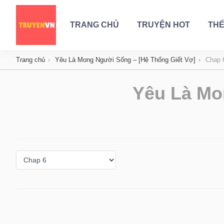
TRANG CHỦ
TRUYỆN HOT
THỂ
Trang chủ
Yêu Là Mong Người Sống – [Hệ Thống Giết Vợ]
Chap 
Yêu Là Mo