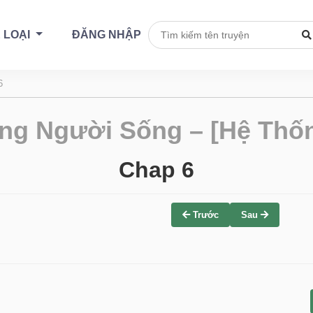
 LOẠI
ĐĂNG NHẬP
6
ng Người Sống – [Hệ Thốn
Chap 6
Trước
Sau