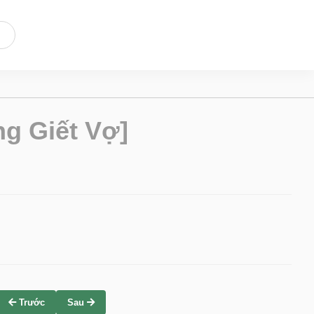
g Giết Vợ]
Trước
Sau