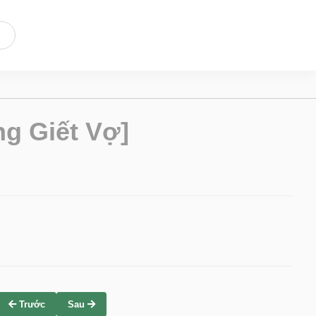
g Giết Vợ]
Trước
Sau