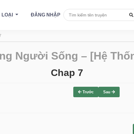
 LOẠI
ĐĂNG NHẬP
7
ng Người Sống – [Hệ Thốn
Chap 7
Trước
Sau