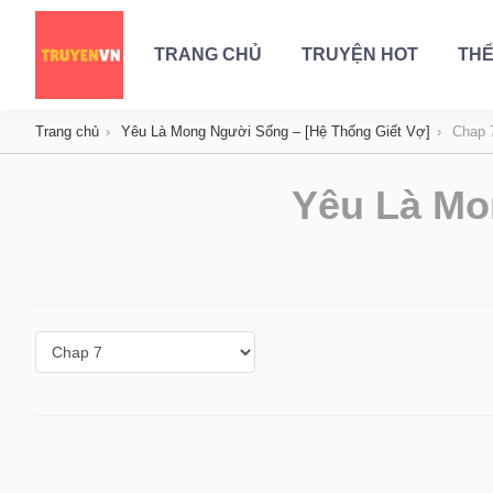
TRANG CHỦ
TRUYỆN HOT
THỂ
Trang chủ
Yêu Là Mong Người Sống – [Hệ Thống Giết Vợ]
Chap 
Yêu Là Mo