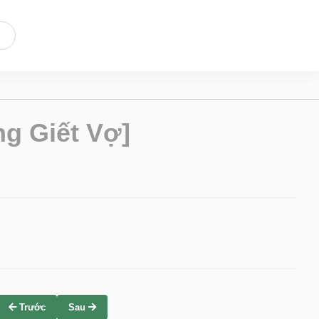
g Giết Vợ]
Trước
Sau