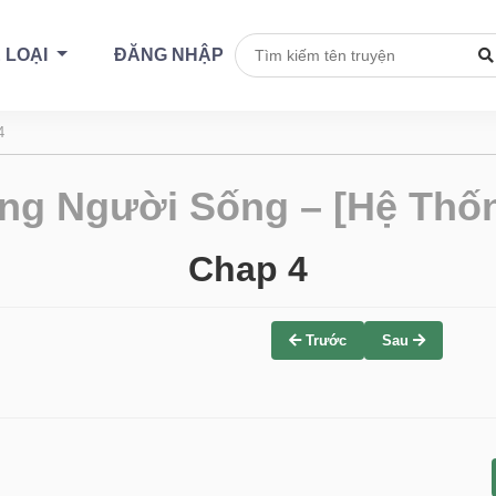
 LOẠI
ĐĂNG NHẬP
4
ng Người Sống – [Hệ Thốn
Chap 4
Trước
Sau