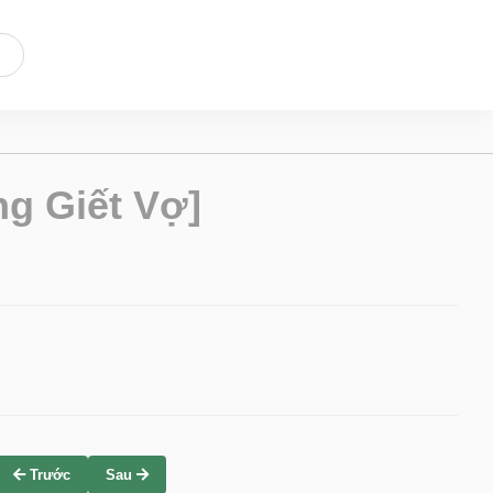
g Giết Vợ]
Trước
Sau