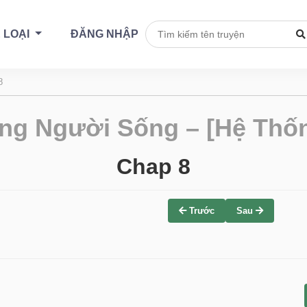
 LOẠI
ĐĂNG NHẬP
8
ng Người Sống – [Hệ Thốn
Chap 8
Trước
Sau