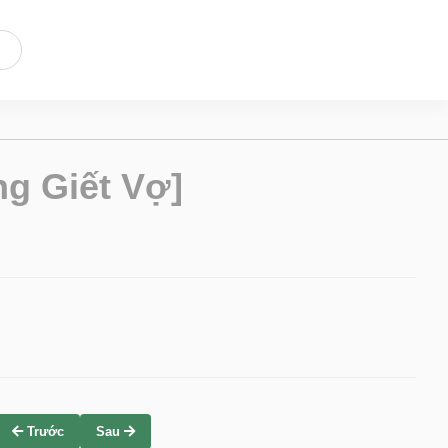
g Giết Vợ]
Trước
Sau