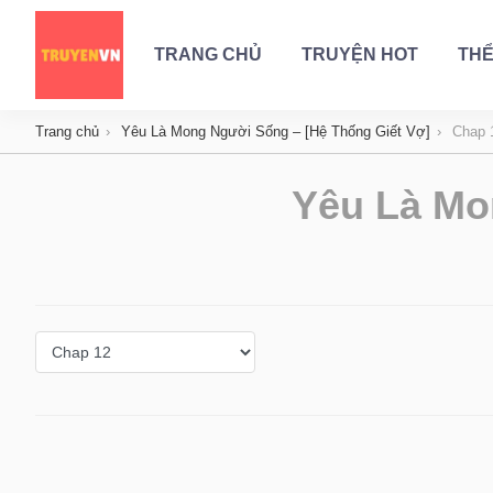
TRANG CHỦ
TRUYỆN HOT
THỂ
Trang chủ
Yêu Là Mong Người Sống – [Hệ Thống Giết Vợ]
Chap 
Yêu Là Mo