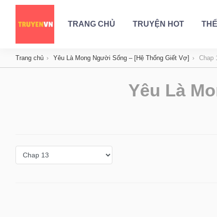
TRANG CHỦ
TRUYỆN HOT
THỂ
Trang chủ
Yêu Là Mong Người Sống – [Hệ Thống Giết Vợ]
Chap 
Yêu Là Mo