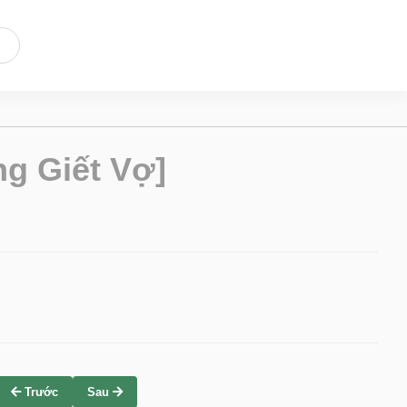
g Giết Vợ]
Trước
Sau