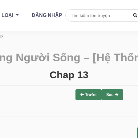
 LOẠI
ĐĂNG NHẬP
13
ng Người Sống – [Hệ Thốn
Chap 13
Trước
Sau