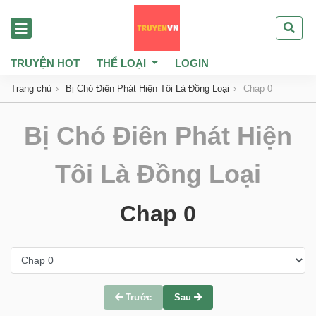
TRUYỆN HOT
THỂ LOẠI
LOGIN
Trang chủ
Bị Chó Điên Phát Hiện Tôi Là Đồng Loại
Chap 0
Bị Chó Điên Phát Hiện
Tôi Là Đồng Loại
Chap 0
Trước
Sau