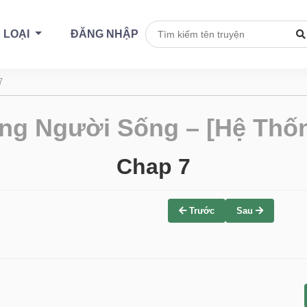
 LOẠI
ĐĂNG NHẬP
7
ng Người Sống – [Hệ Thốn
Chap 7
Trước
Sau