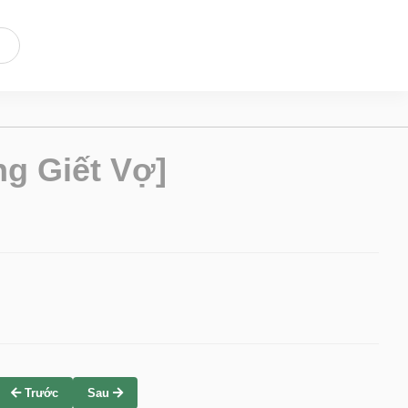
g Giết Vợ]
Trước
Sau