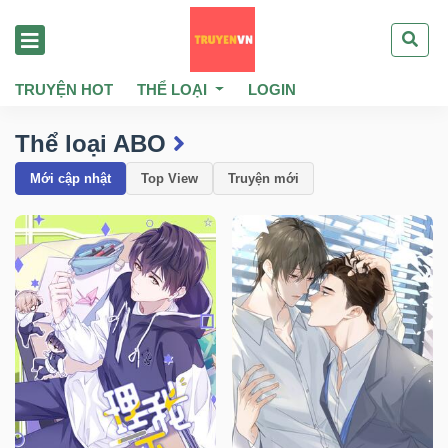
TRUYỆN HOT
THỂ LOẠI
LOGIN
Thể loại ABO
Mới cập nhật
Top View
Truyện mới