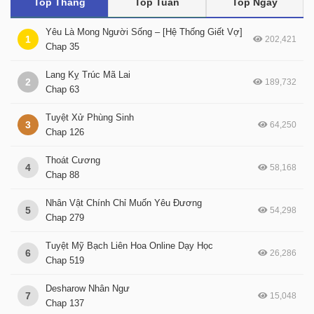
Top Tháng
Top Tuần
Top Ngày
Yêu Là Mong Người Sống – [Hệ Thống Giết Vợ]
1
202,421
Chap 35
Lang Kỵ Trúc Mã Lai
2
189,732
Chap 63
Tuyệt Xử Phùng Sinh
3
64,250
Chap 126
Thoát Cương
4
58,168
Chap 88
Nhân Vật Chính Chỉ Muốn Yêu Đương
5
54,298
Chap 279
Tuyệt Mỹ Bạch Liên Hoa Online Dạy Học
6
26,286
Chap 519
Desharow Nhân Ngư
7
15,048
Chap 137