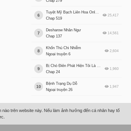
Chap 279
Tuyệt Mỹ Bạch Liên Hoa Online Dạy Học
6
25,417
Chap 519
Desharow Nhân Ngư
7
14,561
Chap 137
Khốn Thú Chi Nhiễm
8
2,604
Ngoại truyện 6
Bị Chó Điên Phát Hiện Tôi Là Đồng Loại
9
1,960
Chap 24
Bệnh Trạng Dụ Dỗ
10
1,947
Ngoại truyện 26
tin nào trên website này. Nếu làm ảnh hưởng đến cá nhân hay tổ
ức.