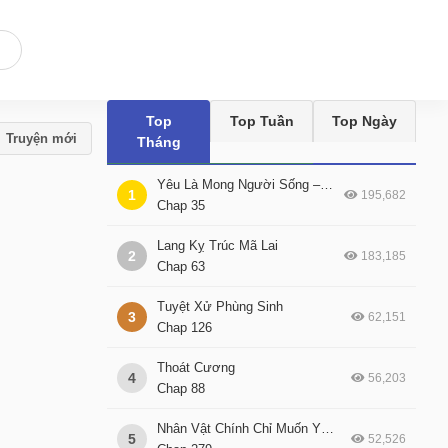
Top
Top Tuần
Top Ngày
Truyện mới
Tháng
Yêu Là Mong Người Sống – [Hệ Thống Giết Vợ]
1
195,682
Chap 35
Lang Kỵ Trúc Mã Lai
2
183,185
Chap 63
Tuyệt Xử Phùng Sinh
3
62,151
Chap 126
Thoát Cương
4
56,203
Chap 88
Nhân Vật Chính Chỉ Muốn Yêu Đương
5
52,526